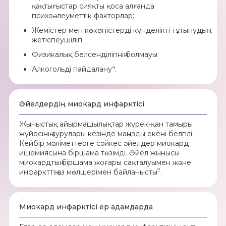
қақтығыстар сияқты қоса алғанда
психоәлеуметтік факторлар;
Жемістер мен көкөністерді күнделікті тұтынудың
жетіспеушілігі
Физикалық белсенділігінің болмауы
4
Алкогольді пайдалану
.
Әйелдердің миокард инфарктісі
Жыныстық айырмашылықтар жүрек-қан тамыры
жүйесінің аурулары кезінде маңызды екені белгілі.
Кейбір мәліметтерге сәйкес әйелдер миокард
ишемиясына біршама төзімді. Әйел жынысы
миокардтың біршама жоғары сақталуымен және
7
инфаркттің аз мөлшерімен байланысты
.
Миокард инфарктісі ер адамдарда