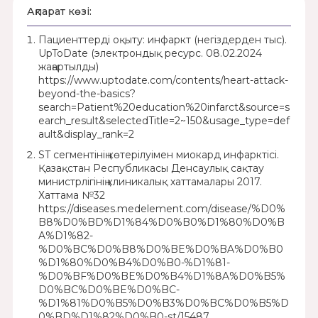
Ақпарат көзі:
Пациенттерді оқыту: инфаркт (негіздерден тыс).
UpToDate (электрондық ресурс. 08.02.2024
жаңартылды)
https://www.uptodate.com/contents/heart-attack-
beyond-the-basics?
search=Patient%20education%20infarct&source=s
earch_result&selectedTitle=2~150&usage_type=def
ault&display_rank=2
ST сегментінің көтерілуімен миокард инфарктісі.
Қазақстан Республикасы Денсаулық сақтау
министрлігінің клиникалық хаттамалары 2017.
Хаттама №32
https://diseases.medelement.com/disease/%D0%
B8%D0%BD%D1%84%D0%B0%D1%80%D0%B
A%D1%82-
%D0%BC%D0%B8%D0%BE%D0%BA%D0%B0
%D1%80%D0%B4%D0%B0-%D1%81-
%D0%BF%D0%BE%D0%B4%D1%8A%D0%B5%
D0%BC%D0%BE%D0%BC-
%D1%81%D0%B5%D0%B3%D0%BC%D0%B5%D
0%BD%D1%82%D0%B0-st/15487