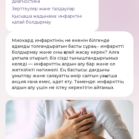
диагностика
Зерттеулер және талдаулар
Қысқаша жадынама: инфарктіні
қалай болдырмау
Миокард инфарктінің не екенін білгенде
адамды толғандыратын басты сұрақ ― инфарктті
болдырмау және оны қалай жасау керек? Алға
ұмтыла отырып, біз сізді тыныштандырғымыз
келеді — инфаркттің алдын алу бар және ол
жеткілікті нәтижелі. Ең бастысы: дағдыны
ұмытпау және салауатты өмір салтын уақытша
акция ғана емес, әдет ету. Төменде: инфаркттің
алдын алу үшін не істеу керектігін айтамыз.