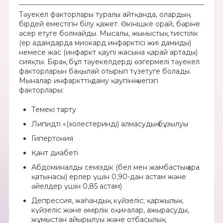
Тәуекел факторлары туралы айтқанда, олардың
бірдей еместігін білу қажет. Өкінішке орай, бәріне
әсер етуге болмайды. Мысалы, жыныстық тиістілік
(ер адамдарда миокард инфарктісі жиі дамиды)
немесе жас (инфаркт қаупі жасына қарай артады)
сияқты. Бірақ бұл тәуекелдерді өзгермелі тәуекел
факторларын бақылай отырып түзетуге болады.
Мыналар инфаркттің даму қаупінің негізгі
факторлары:
Темекі тарту
Липидті «(холестеринді) алмасудың бұзылуы
Гипертония
Қант диабеті
Абдоминалды семіздік (бел мен жамбастың ара
қатынасы) ерлер үшін 0,90-дан астам және
әйелдер үшін 0,85 астам)
Депрессия, жаһандық күйзеліс; қаржылық
күйзеліс және өмірлік оқиғалар, ажырасуды,
жұмыстан айырылуы және отбасылық