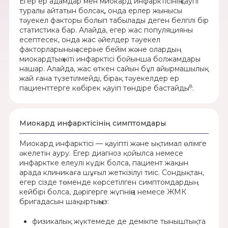
Егер ер адамдар мен миокард инфарктісінің қаупі
туралы айтатын болсақ, онда ерлер жынысы
тәуекел факторы болып табылады деген белгілі бір
статистика бар. Алайда, егер жас популяцияны
есептесек, онда жас әйелдер тәуекел
факторларының әсеріне бейім және олардың
миокардтың жіті инфарктісі бойынша болжамдары
нашар. Алайда, жас өткен сайын бұл айырмашылық
жай ғана түзетілмейді, бірақ тәуекелдер ер
8
пациенттерге көбірек қауіп төндіре бастайды
.
Миокард инфарктісінің симптомдары
Миокард инфарктісі — қауіпті және ықтимал өлімге
әкелетін ауру. Егер диагноз қойылса немесе
инфарктке елеулі күдік болса, пациент жақын
арада клиникаға шұғыл жеткізілуі тиіс. Сондықтан,
егер сізде төменде көрсетілген симптомдардың
кейбірі болса, дәрігерге жүгініңіз немесе ЖМК
бригадасын шақыртыңыз:
физикалық жүктемеде де демікпе тыныштықта