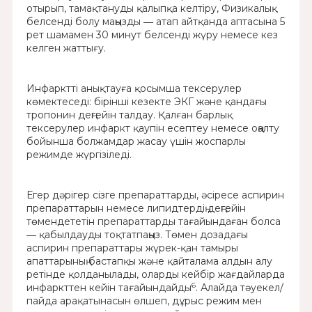
отырып, тамақтануды қалыпқа келтіру, Физикалық
белсенді болу маңызды ― атап айтқанда аптасына 5
рет шамамен 30 минут белсенді жүру немесе кез
келген жаттығу.
Инфарктті анықтауға қосымша тексерулер
көмектеседі: бірінші кезекте ЭКГ және қандағы
тропонин деңгейін талдау. Қалған барлық
тексерулер инфаркт қаупін есептеу немесе оңалту
бойынша болжамдар жасау үшін жоспарлы
режимде жүргізіледі.
Егер дәрігер сізге препараттарды, әсіресе аспирин
препараттарын немесе липидтердің деңгейін
төмендететін препараттарды тағайындаған болса
― қабылдауды тоқтатпаңыз. Төмен дозадағы
аспирин препараттары жүрек-қан тамыры
апаттарының бастапқы және қайталама алдын алу
ретінде қолданылады, оларды кейбір жағдайларда
6
инфаркттен кейін тағайындайды
. Алайда тәуекел/
пайда арақатынасын өлшеп, дұрыс режим мен