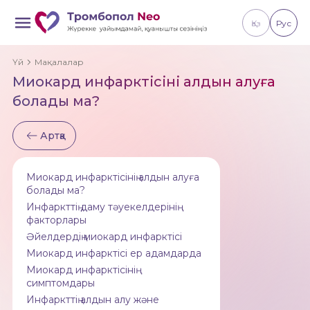
Қаз
Рус
Үй
Мақалалар
Миокард инфарктісінің алдын алуға
болады ма?
Артқа
Миокард инфарктісінің алдын алуға
болады ма?
Инфаркттің даму тәуекелдерінің
факторлары
Әйелдердің миокард инфарктісі
Миокард инфарктісі ер адамдарда
Миокард инфарктісінің
симптомдары
Инфаркттің алдын алу және