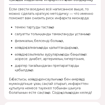
Если свести воедино всё написанное выше, то
можно сделать краткую методичку ― что именно
поможет вам снизить риск инфаркта миокарда:
темекі тартуды тастаңыз
салуатты толыққанды тамақтануды ұстаныңыз
физикалық белсенді болыңыз,
өзіңіздің салмағыңызды қалыптандырыңыз,
өзіңіздің созылмалы ауруларыңызды бақылаңыз:
әсіресе: диабет, артериялық гипертония,
дәрігер тағайындаған препараттарды
қабылдаңыз.
Ең бастысы, өзіңіздің денсаулығыңыз бен өміріңізді
мүмкіндігінше ұзақ сақтай отырып, инфаркттен
құтылуға немесе тәуекел тобынан шығуға
болатынын есте сақтаңыз. Сіздің қолыңыздан келеді!