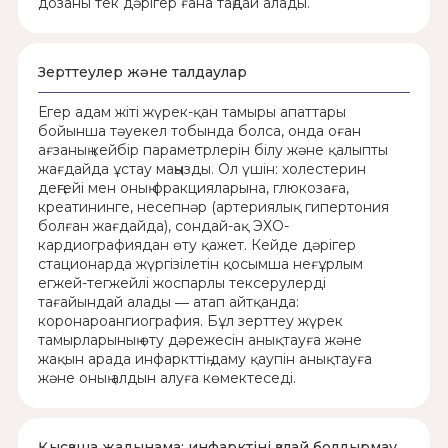
дозаны тек дәрігер ғана таңдай алады.
Зерттеулер және талдаулар
Егер адам жіті жүрек-қан тамыры апаттары
бойынша тәуекел тобында болса, онда оған
ағзаның кейбір параметрлерін білу және қалыпты
жағдайда ұстау маңызды. Ол үшін: холестерин
деңгейі мен оның фракцияларына, глюкозаға,
креатининге, несепнәр (артериялық гипертония
болған жағдайда), сондай-ақ ЭХО-
кардиографиядан өту қажет. Кейде дәрігер
стационарда жүргізілетін қосымша неғұрлым
егжей-тегжейлі жоспарлы тексерулерді
тағайындай алады ― атап айтқанда:
коронароангиография. Бұл зерттеу жүрек
тамырларының өту дәрежесін анықтауға және
жақын арада инфаркттің даму қаупін анықтауға
және оның алдын алуға көмектеседі.
Қысқаша жадынама: инфарктіні қалай болдырмау