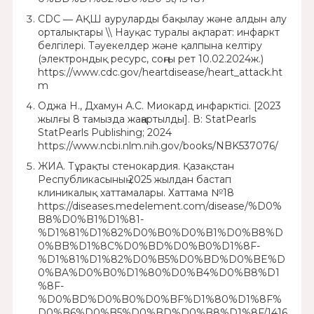
CDC ― АҚШ ауруларды бақылау және алдын алу
орталықтары \\ Науқас туралы ақпарат: инфаркт
белгілері. Тәуекелдер және қалпына келтіру
(электрондық ресурс, соңғы рет 10.02.2024ж.)
https://www.cdc.gov/heartdisease/heart_attack.ht
m
Оджа Н., Дхамун А.С. Миокард инфарктісі. [2023
жылғы 8 тамызда жаңартылды]. В: StatPearls
StatPearls Publishing; 2024
https://www.ncbi.nlm.nih.gov/books/NBK537076/
ЖИА. Тұрақты стенокардия. Қазақстан
Республикасының 2025 жылдан бастап
клиникалық хаттамалары. Хаттама №18
https://diseases.medelement.com/disease/%D0%
B8%D0%B1%D1%81-
%D1%81%D1%82%D0%B0%D0%B1%D0%B8%D
0%BB%D1%8C%D0%BD%D0%B0%D1%8F-
%D1%81%D1%82%D0%B5%D0%BD%D0%BE%D
0%BA%D0%B0%D1%80%D0%B4%D0%B8%D1
%8F-
%D0%BD%D0%B0%D0%BF%D1%80%D1%8F%
D0%B6%D0%B5%D0%BD%D0%B8%D1%8F/1416