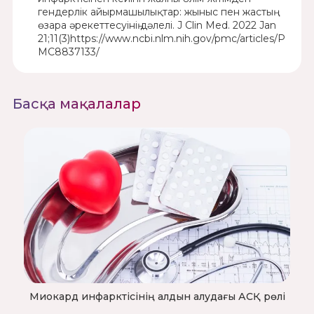
гендерлік айырмашылықтар: жыныс пен жастың
өзара әрекеттесуінің дәлелі. J Clin Med. 2022 Jan
21;11(3)https://www.ncbi.nlm.nih.gov/pmc/articles/P
MC8837133/
Басқа мақалалар
Миокард инфарктісінің алдын алудағы АСҚ рөлі