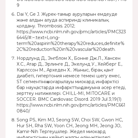
9
Dai Y, Ge J. Жүрек-тамыр ауруларын емдеуде
және алдын алуда аспиринді клиникалық
қолдану. Thrombosis. 2012;
https://www.ncbi.nlm.nih.gov/pmc/articles/PMC323
6445/#:~:text=Long-
term%20aspirin%20therapy%20reduces,definite%
2C%20reduction%20in%20vascular%20death.
Нордлунд Д., Энгблом Х., Бонне Дж.Л., Хансен
Х.С., Атар Д., Эрлинге Д., Экелунд У., Хейберг Е.,
Карлссон М., Археден Х.. Жыныс, бірақ қант
диабеті, гипертония немесе темекі шегу емес,
ST сегментінің жоғарылауы миокард инфарктісі
бар науқастарда инфаркттың дамуына әсер етеді,
зерттеу нәтижелері. CHILL-MI, MITOCARE и
SOCCER. BMC Cardiovasc Disord. 2019 Jul 3;19(1)
https://www.ncbi.nlm.nih.gov/pmc/articles/PMC661
0840/
Song PS, Kim MJ, Seong SW, Choi SW, Gwon HC,
Hur SH, Rha SW, Yoon CH, Jeong MH, Jeong JO,
Kamir-Nih Тергеушілер. Жедел миокард
инфарктісінен кейінгі жалпы өлім-жітімдегі