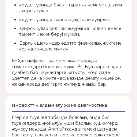
кеуде тұсында басып тұратын немесе ашыған
ауырсынулар
кеуде тұсында жайсыздық және ауырлық
ауырсынулар сол жақ жаурынға, қолға немесе
төменгі иекке беруі мүмкін,
Барлық шағымдар әдетте физикалық жүктеме
кезінде күшею мүмкін.
Кейде инфаркт тән емес және жарқын
2,4
симптомдары болмауы мүмкін
. Бұл әсіресе қант
диабеті бар науқастарға қатысты. Егер сізде
әдеттегі дене жүктемесі кезінде демігу күшейсе,
жақын арада дәрігерге жүгінудің маңызы бар.
Инфаркттің алдын алу және диагностика
Егер сіз тәуекел тобында болсаңыз, онда бұл
тәуекелдердің жойылуы үшін барлық күш-жігерді
жұмсау маңызды. Атап айтқанда: темекі шегуден
бас тарту, салауатты тарелка ережелерін ескере