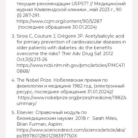
текущие рекомендации USPST? // Медицинский
журнал Кливлендской клиники , май 2023 г., 90
(5) 287-291.
https://www.ccjm.org/content/90/5/287
(последнее обращение 30.01.2024)
Sirois C, Couture J, Grégoire JP. Acetylsalicylic acid
for primary prevention of cardiovascular diseases in
older patients with diabetes: do the benefits
overcome the risks? Ther Adv Drug Saf. 2012
Oct;3(5):213-26
https://www.ncbi.nlm.nih.gov/pmc/articles/PMC411
0868/
The Nobel Prize. Нобелевская премия по
физиологии и медицине 1982 год. (электронный
ресурс, последнее обращение 31.01.2024)//
https://www.nobelprize.org/prizes/medicine/1982/s
ummary/
Elsevier. Справочный модуль по
биомедицинским наукам 2018 г. Sarah Miles,
Brian Furman, Aspirin.
https://www.sciencedirect.com/science/article/abs/
pii/B978012801238397750X