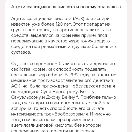
Ацетилсалициловая кислота и почему она важна
Ацетилсалициловая кислота (АСК) или аспирин
известен уже более 120 лет. Этот препарат из
группы нестероидных противовоспалительных
средств, выделялся из коры ивы применялся
первоначально в качестве жаропонижающего
средства при ревматизме и других заболеваниях
суставов.
Однако, со временем были открыты и другие его
свойства, кроме, как способность подавлять
воспаление, жар и боли. В 1982 году за открытие
механизмов противовоспалительного действия
АСК на была присуждена Нобелевская премия
по медицине Суне Бергстрему, Бенгту
4
Самуэльссону и Джону Вейну
. Приблизительно
тогда же открыты и антиагрегантные свойства
аспирина, то есть способность его снижать
интенсивность тромбообразования. И именно
тогда началась новая эра применения
ацетилсалициловой кислоты, без которой
современная кардиология невозможна.