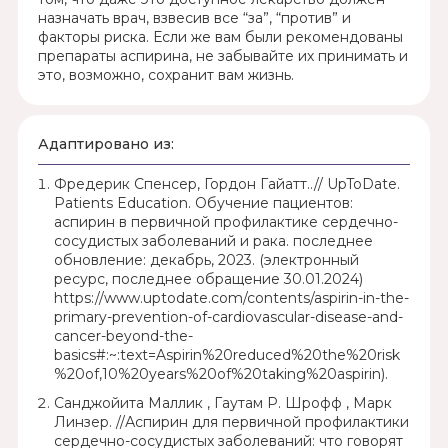
назначать врач, взвесив все “за”, “против” и
факторы риска. Если же вам были рекомендованы
препараты аспирина, не забывайте их принимать и
это, возможно, сохранит вам жизнь.
Адаптировано из:
Фредерик Спенсер, Гордон Гайатт..// UpToDate.
Patients Education. Обучение пациентов:
аспирин в первичной профилактике сердечно-
сосудистых заболеваний и рака. последнее
обновление: декабрь, 2023. (электронный
ресурс, последнее обращение 30.01.2024)
https://www.uptodate.com/contents/aspirin-in-the-
primary-prevention-of-cardiovascular-disease-and-
cancer-beyond-the-
basics#:~:text=Aspirin%20reduced%20the%20risk
%20of,10%20years%20of%20taking%20aspirin).
Санджойита Маллик , Гаутам Р. Шрофф , Марк
Линзер. //Аспирин для первичной профилактики
сердечно-сосудистых заболеваний: что говорят