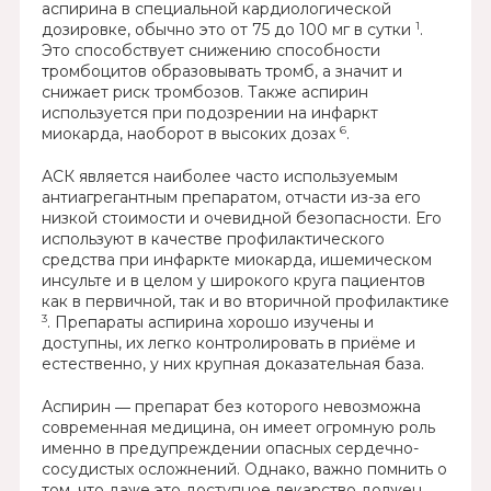
аспирина в специальной кардиологической
1
дозировке, обычно это от 75 до 100 мг в сутки
.
Это способствует снижению способности
тромбоцитов образовывать тромб, а значит и
снижает риск тромбозов. Также аспирин
используется при подозрении на инфаркт
6
миокарда, наоборот в высоких дозах
.
АСК является наиболее часто используемым
антиагрегантным препаратом, отчасти из-за его
низкой стоимости и очевидной безопасности. Его
используют в качестве профилактического
средства при инфаркте миокарда, ишемическом
инсульте и в целом у широкого круга пациентов
как в первичной, так и во вторичной профилактике
3
. Препараты аспирина хорошо изучены и
доступны, их легко контролировать в приёме и
естественно, у них крупная доказательная база.
Аспирин ― препарат без которого невозможна
современная медицина, он имеет огромную роль
именно в предупреждении опасных сердечно-
сосудистых осложнений. Однако, важно помнить о
том, что даже это доступное лекарство должен